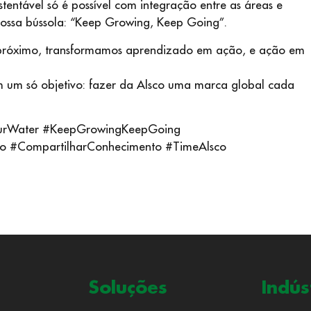
tentável só é possível com integração entre as áreas e
ossa bússola: “Keep Growing, Keep Going”.
próximo, transformamos aprendizado em ação, e ação em
m um só objetivo: fazer da Alsco uma marca global cada
OurWater #KeepGrowingKeepGoing
uo #CompartilharConhecimento #TimeAlsco
Soluções
Indús